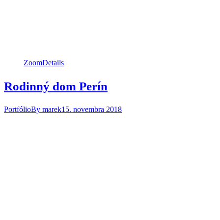
Zoom
Details
Rodinný dom Perín
Portfólio
By
marek
15. novembra 2018