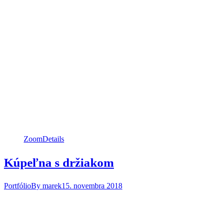
Zoom
Details
Kúpeľna s držiakom
Portfólio
By
marek
15. novembra 2018