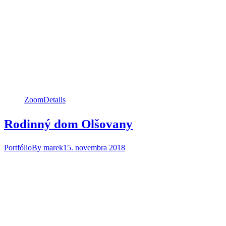
Zoom
Details
Rodinný dom Olšovany
Portfólio
By
marek
15. novembra 2018