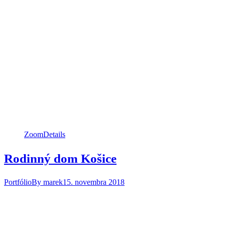
Zoom
Details
Rodinný dom Košice
Portfólio
By
marek
15. novembra 2018