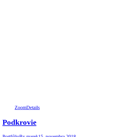
Zoom
Details
Podkrovie
Portfólio
By
marek
15. novembra 2018