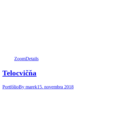
Zoom
Details
Telocvičňa
Portfólio
By
marek
15. novembra 2018