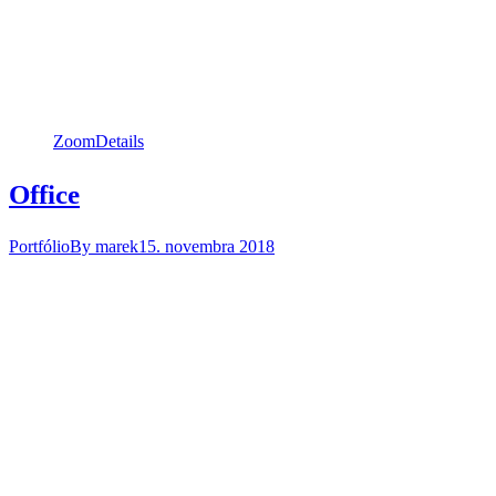
Zoom
Details
Office
Portfólio
By
marek
15. novembra 2018