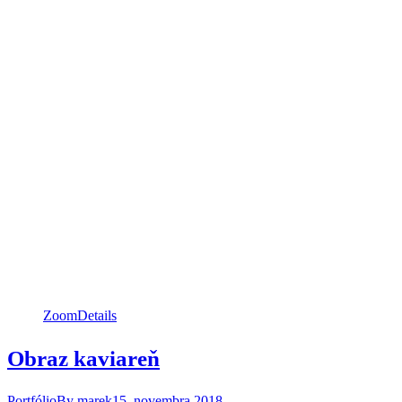
Zoom
Details
Obraz kaviareň
Portfólio
By
marek
15. novembra 2018