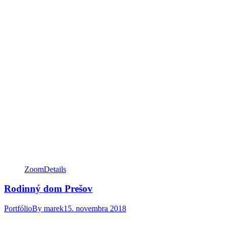
Zoom
Details
Rodinný dom Prešov
Portfólio
By
marek
15. novembra 2018