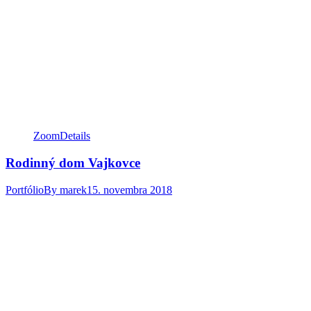
Zoom
Details
Rodinný dom Vajkovce
Portfólio
By
marek
15. novembra 2018