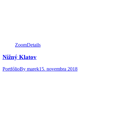
Zoom
Details
Nižný Klatov
Portfólio
By
marek
15. novembra 2018